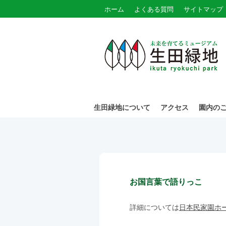
ホーム
よくある質問
サイトマップ
生田緑地について
アクセス
園内の
お国言葉で語りっこ
詳細については
日本民家園ホ