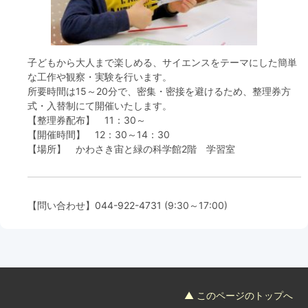
フード＆カフェ
活動団体
子どもから大人まで楽しめる、サイエンスをテーマにした簡単
な工作や観察・実験を行います。
マネジメント会議
所要時間は15～20分で、密集・密接を避けるため、整理券方
式・入替制にて開催いたします。
【整理券配布】 11：30～
自然環境保全管理会議
【開催時間】 12：30～14：30
【場所】 かわさき宙と緑の科学館2階 学習室
お問合わせ
日本語
中国語
English
한글
Español
Português
【問い合わせ】
044-922-4731
(9:30～17:00)
▲ このページのトップへ