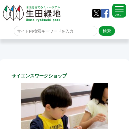
メニュー
ホーム
よくある質問
サイトマップ
サイエンスワークショップ
生田緑地について
アクセス
園内のご案内
園内のご案内
生田緑地の樹木ごよみ
学校団体の雨天時の昼食場所
イベント情報