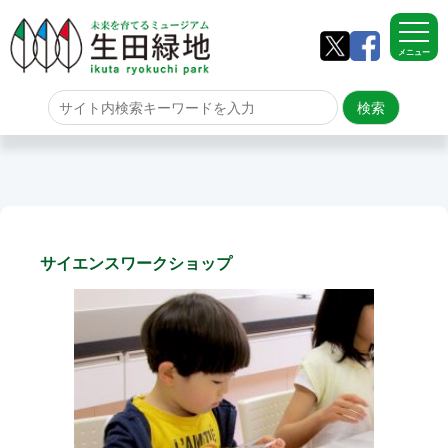
メニュー
ホーム
よくある質問
サイトマップ
サイエンスワークショップ
生田緑地について
アクセス
園内のご案内
園内のご案内
生田緑地の樹木ごよみ
学校団体の雨天時の昼食場所
イベント情報