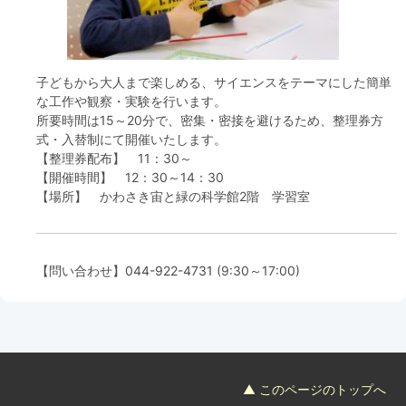
フード＆カフェ
活動団体
子どもから大人まで楽しめる、サイエンスをテーマにした簡単
な工作や観察・実験を行います。
マネジメント会議
所要時間は15～20分で、密集・密接を避けるため、整理券方
式・入替制にて開催いたします。
【整理券配布】 11：30～
自然環境保全管理会議
【開催時間】 12：30～14：30
【場所】 かわさき宙と緑の科学館2階 学習室
お問合わせ
日本語
中国語
English
한글
Español
Português
【問い合わせ】
044-922-4731
(9:30～17:00)
▲ このページのトップへ