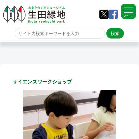
メニュー
ホーム
よくある質問
サイトマップ
サイエンスワークショップ
生田緑地について
アクセス
園内のご案内
園内のご案内
生田緑地の樹木ごよみ
学校団体の雨天時の昼食場所
イベント情報