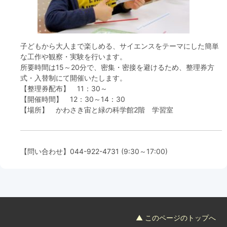
フード＆カフェ
活動団体
子どもから大人まで楽しめる、サイエンスをテーマにした簡単
な工作や観察・実験を行います。
マネジメント会議
所要時間は15～20分で、密集・密接を避けるため、整理券方
式・入替制にて開催いたします。
【整理券配布】 11：30～
自然環境保全管理会議
【開催時間】 12：30～14：30
【場所】 かわさき宙と緑の科学館2階 学習室
お問合わせ
日本語
中国語
English
한글
Español
Português
【問い合わせ】
044-922-4731
(9:30～17:00)
▲ このページのトップへ