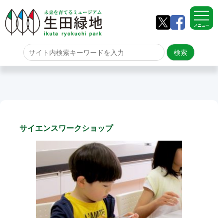
メニュー
ホーム
よくある質問
サイトマップ
サイエンスワークショップ
生田緑地について
アクセス
園内のご案内
園内のご案内
生田緑地の樹木ごよみ
学校団体の雨天時の昼食場所
イベント情報