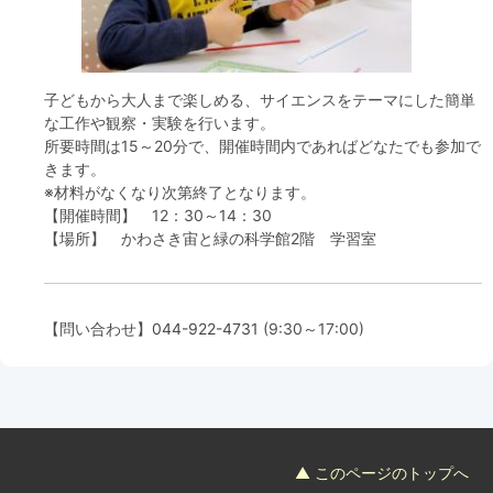
フード＆カフェ
活動団体
子どもから大人まで楽しめる、サイエンスをテーマにした簡単
な工作や観察・実験を行います。
マネジメント会議
所要時間は15～20分で、開催時間内であればどなたでも参加で
きます。
※材料がなくなり次第終了となります。
自然環境保全管理会議
【開催時間】 12：30～14：30
【場所】 かわさき宙と緑の科学館2階 学習室
お問合わせ
日本語
中国語
English
한글
Español
Português
【問い合わせ】
044-922-4731
(9:30～17:00)
▲ このページのトップへ