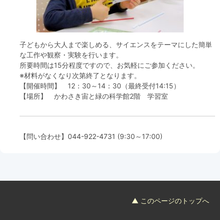
フード＆カフェ
活動団体
子どもから大人まで楽しめる、サイエンスをテーマにした簡単
な工作や観察・実験を行います。
マネジメント会議
所要時間は15分程度ですので、お気軽にご参加ください。
※材料がなくなり次第終了となります。
【開催時間】 12：30～14：30（最終受付14:15）
自然環境保全管理会議
【場所】 かわさき宙と緑の科学館2階 学習室
お問合わせ
【問い合わせ】
044-922-4731
(9:30～17:00)
日本語
中国語
English
한글
Español
Português
▲ このページのトップへ