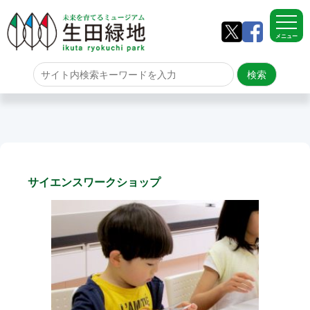
メニュー
ホーム
よくある質問
サイトマップ
サイエンスワークショップ
生田緑地について
アクセス
園内のご案内
園内のご案内
生田緑地の樹木ごよみ
学校団体の雨天時の昼食場所
イベント情報