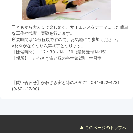
フード＆カフェ
活動団体
子どもから大人まで楽しめる、サイエンスをテーマにした簡単
な工作や観察・実験を行います。
マネジメント会議
所要時間は15分程度ですので、お気軽にご参加ください。
※材料がなくなり次第終了となります。
【開催時間】 12：30～14：30（最終受付14:15）
自然環境保全管理会議
【場所】 かわさき宙と緑の科学館2階 学習室
お問合わせ
【問い合わせ】かわさき宙と緑の科学館
044-922-4731
日本語
中国語
English
한글
Español
Português
(9:30～17:00)
▲ このページのトップへ