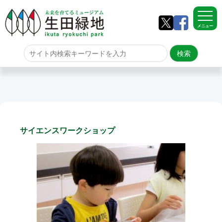
メニュー
ホーム
よくある質問
サイトマップ
サイエンスワークショップ
生田緑地について
アクセス
園内のご案内
園内のご案内
生田緑地の樹木ごよみ
学校団体の雨天時の昼食場所
イベント情報