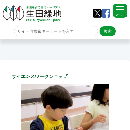
メニュー
ホーム
よくある質問
サイトマップ
サイエンスワークショップ
生田緑地について
アクセス
園内のご案内
園内のご案内
生田緑地の樹木ごよみ
学校団体の雨天時の昼食場所
イベント情報