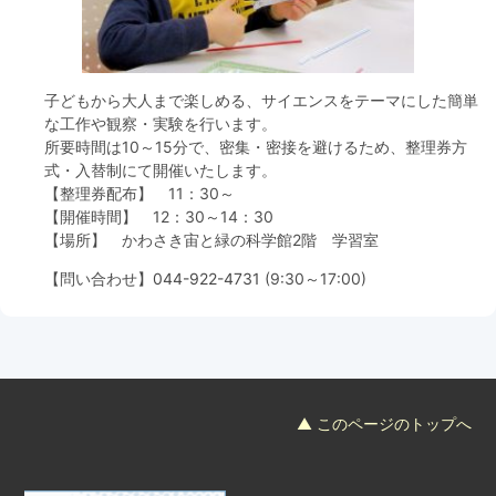
フード＆カフェ
活動団体
子どもから大人まで楽しめる、サイエンスをテーマにした簡単
な工作や観察・実験を行います。
マネジメント会議
所要時間は10～15分で、密集・密接を避けるため、整理券方
式・入替制にて開催いたします。
【整理券配布】 11：30～
自然環境保全管理会議
【開催時間】 12：30～14：30
【場所】 かわさき宙と緑の科学館2階 学習室
お問合わせ
【問い合わせ】
044-922-4731
(9:30～17:00)
日本語
中国語
English
한글
Español
Português
▲ このページのトップへ