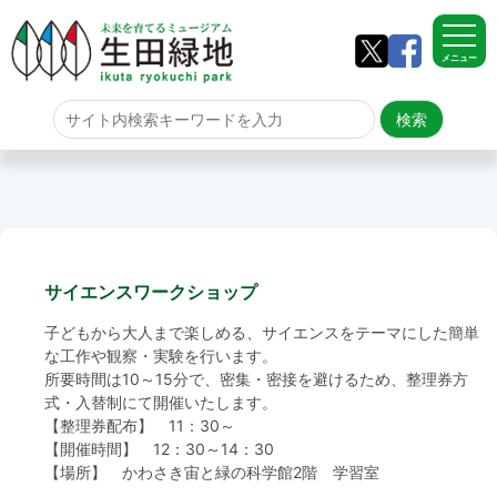
メニュー
ホーム
よくある質問
サイトマップ
サイエンスワークショップ
生田緑地について
子どもから大人まで楽しめる、サイエンスをテーマにした簡単
アクセス
な工作や観察・実験を行います。
所要時間は10～15分で、密集・密接を避けるため、整理券方
式・入替制にて開催いたします。
園内のご案内
【整理券配布】 11：30～
【開催時間】 12：30～14：30
園内のご案内
生田緑地の樹木ごよみ
学校団体の雨天時の昼食場所
イベント情報
【場所】 かわさき宙と緑の科学館2階 学習室