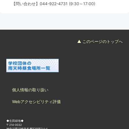
【問い合わせ】
044-922-4731
(9:30～17:00)
フード＆カフェ
活動団体
マネジメント会議
▲ このページのトップへ
自然環境保全管理会議
お問合わせ
日本語
中国語
English
한글
Español
Português
個人情報の取り扱い
Webアクセシビリティ評価
◆生田緑地◆
〒214-0032
神奈川県川崎市多摩区枡形7-1-4