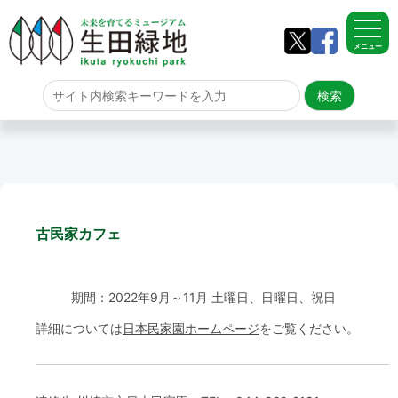
メニュー
ホーム
よくある質問
サイトマップ
古民家カフェ
生田緑地について
アクセス
期間：2022年9月～11月 土曜日、日曜日、祝日
詳細については
日本民家園ホームページ
をご覧ください。
園内のご案内
園内のご案内
生田緑地の樹木ごよみ
学校団体の雨天時の昼食場所
イベント情報