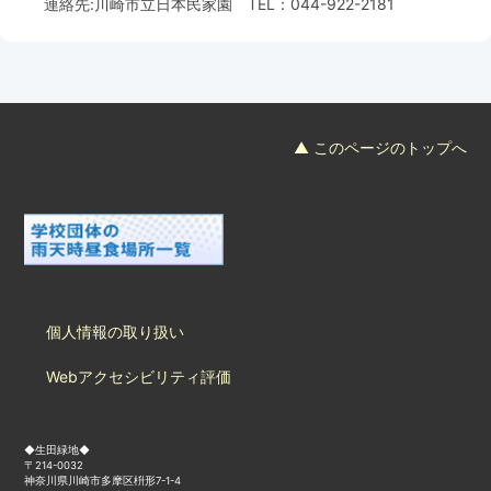
連絡先:
川崎市立日本民家園
TEL：
044-922-2181
フード＆カフェ
活動団体
マネジメント会議
▲ このページのトップへ
自然環境保全管理会議
お問合わせ
日本語
中国語
English
한글
Español
Português
個人情報の取り扱い
Webアクセシビリティ評価
◆生田緑地◆
〒214-0032
神奈川県川崎市多摩区枡形7-1-4