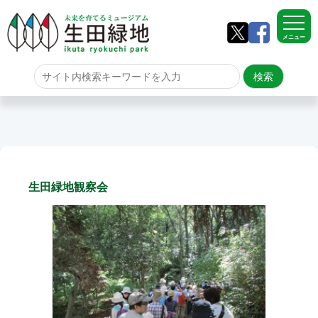
メニュー
ホーム
よくある質問
サイトマップ
生田緑地観察会
生田緑地について
アクセス
園内のご案内
園内のご案内
生田緑地の樹木ごよみ
学校団体の雨天時の昼食場所
イベント情報