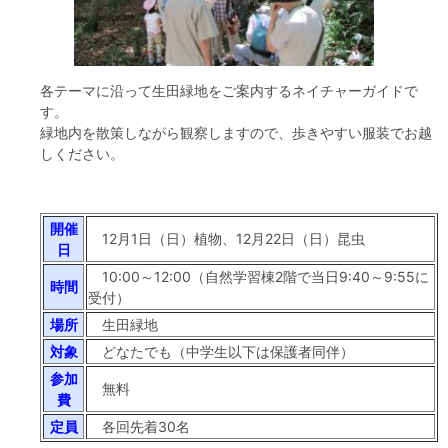
フード＆カフェ
活動団体
各テーマに沿って生田緑地をご案内するネイチャーガイドで
す。
マネジメント会議
緑地内を散策しながら観察しますので、歩きやすい服装でお越
しください。
自然環境保全管理会議
開催
お問合わせ
12月1日（日）植物、12月22日（日）昆虫
日
10:00～12:00（自然学習棟2階で当日9:40～9:55に
日本語
中国語
English
한글
Español
Português
時間
受付）
場所
生田緑地
対象
どなたでも（中学生以下は保護者同伴）
参加
無料
費
定員
各回先着30名