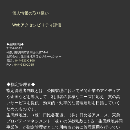
個人情報の取り扱い
Webアクセシビリティ評価
◆生田緑地◆
〒214-0032
神奈川県川崎市多摩区枡形7-1-4
お問合せ：生田緑地東口ビジターセンター
電話：
044-933-2300
FAX：
044-933-2055
◆指定管理者◆
指定管理者制度とは、公園管理において民間企業のアイディア
や企画などを導入して、利用者の多様なニーズに応え、質の高
いサービスを提供、効果的・効率的な管理運用を目指していく
ためのものです。
生田緑地は、（株）日比谷花壇、（株）日比谷アメニス、東急
プロパティマネジメント（株）の3社構成による「生田緑地共同
事業体」が指定管理者として川崎市と共に管理運用を行ってい