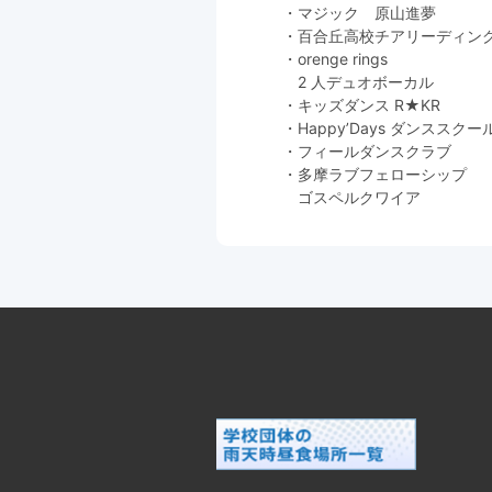
・マジック 原山進夢
・百合丘高校チアリーディン
・orenge rings
2 人デュオボーカル
・キッズダンス R★KR
・HappyʼDays ダンススクー
・フィールダンスクラブ
・多摩ラブフェローシップ
ゴスペルクワイア