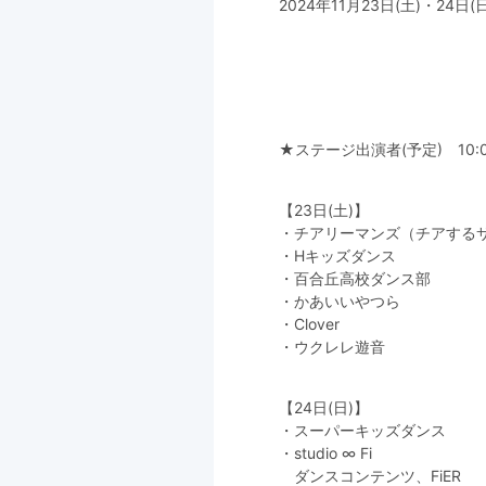
2024年11月23日(土)・24日
★ステージ出演者(予定) 10:
【23日(土)】
・チアリーマンズ（チアする
・Hキッズダンス
・百合丘高校ダンス部
・かあいいやつら
・Clover
・ウクレレ遊音
【24日(日)】
・スーパーキッズダンス
・studio ∞ Fi
ダンスコンテンツ、FiER