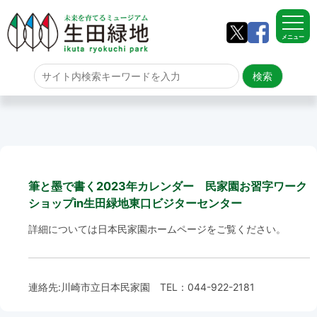
メニュー
ホーム
よくある質問
サイトマップ
筆と墨で書く2023年カレンダー 民家園お習字ワーク
生田緑地について
ショップin生田緑地東口ビジターセンター
アクセス
詳細については
日本民家園ホームページ
をご覧ください。
園内のご案内
連絡先:
川崎市立日本民家園
TEL：
044-922-2181
園内のご案内
生田緑地の樹木ごよみ
学校団体の雨天時の昼食場所
イベント情報