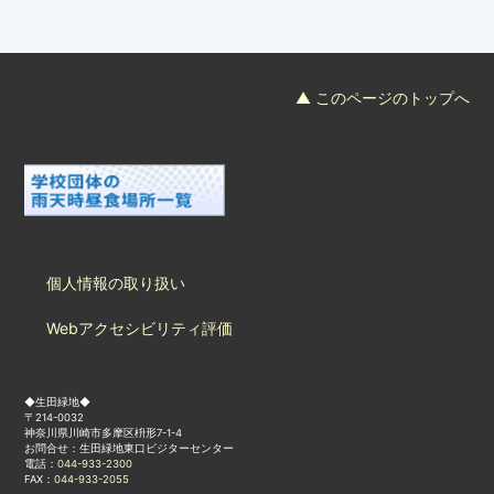
フード＆カフェ
活動団体
▲ このページのトップへ
マネジメント会議
自然環境保全管理会議
お問合わせ
個人情報の取り扱い
日本語
中国語
English
한글
Español
Português
Webアクセシビリティ評価
◆生田緑地◆
〒214-0032
神奈川県川崎市多摩区枡形7-1-4
お問合せ：生田緑地東口ビジターセンター
電話：
044-933-2300
FAX：
044-933-2055