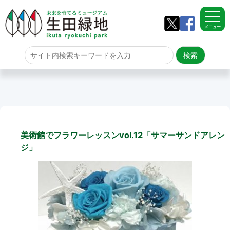
メニュー
ホーム
よくある質問
サイトマップ
美術館でフラワーレッスンvol.12「サマーサンドアレン
生田緑地について
ジ」
アクセス
園内のご案内
園内のご案内
生田緑地の樹木ごよみ
学校団体の雨天時の昼食場所
イベント情報