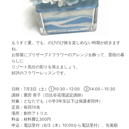
フード＆カフェ
活動団体
マネジメント会議
もうすぐ夏。でも、のびのび旅を楽しめない時期が続きます
ね。
自然環境保全管理会議
お部屋にプリザーブドフラワーのアレンジを飾って、普段の暮
らしに
お問合わせ
リゾート気分の彩りを添えましょう。
好評のフラワーレッスンです。
日本語
中国語
English
한글
Español
Português
日時：7月3日（土）①10:30～12:00 ②14:00～15:30
講師：重田 章子（日比谷花壇認定講師）
対象：どなたでも（小学3年生以下は保護者同伴）
定員：各回10名
場所：創作アトリエ
料金：材料費2,300円
申込：電話受付（6/3（木）10:00から電話受付）、先着順