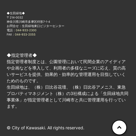
◆生田緑地◆
〒214-0032
神奈川県川崎市多摩区枡形7-1-4
お問合せ：生田緑地東口ビジターセンター
電話：
044-933-2300
FAX：
044-933-2055
◆指定管理者◆
指定管理者制度とは、公園管理において民間企業のアイディア
や企画などを導入して、利用者の多様なニーズに応え、質の高
いサービスを提供、効果的・効率的な管理運用を目指していく
ためのものです。
生田緑地は、（株）日比谷花壇、（株）日比谷アメニス、東急
プロパティマネジメント（株）の3社構成による「生田緑地共同
事業体」が指定管理者として川崎市と共に管理運用を行ってい
ます。
© City of Kawasaki. All rights reserved.