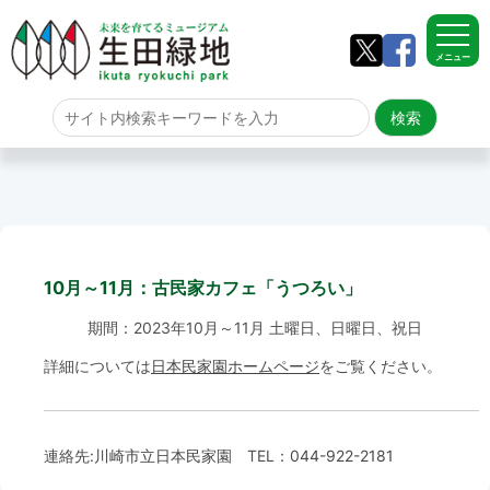
メニュー
ホーム
よくある質問
サイトマップ
10月～11月：古民家カフェ「うつろい」
生田緑地について
期間：2023年10月～11月 土曜日、日曜日、祝日
アクセス
詳細については
日本民家園ホームページ
をご覧ください。
園内のご案内
連絡先:
川崎市立日本民家園
TEL：
044-922-2181
園内のご案内
生田緑地の樹木ごよみ
学校団体の雨天時の昼食場所
イベント情報