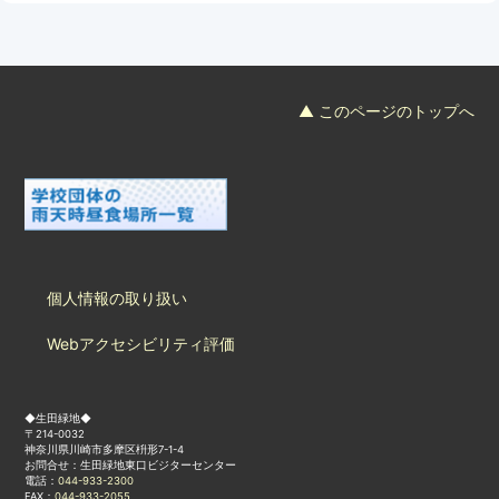
フード＆カフェ
活動団体
▲ このページのトップへ
マネジメント会議
自然環境保全管理会議
お問合わせ
個人情報の取り扱い
日本語
中国語
English
한글
Español
Português
Webアクセシビリティ評価
◆生田緑地◆
〒214-0032
神奈川県川崎市多摩区枡形7-1-4
お問合せ：生田緑地東口ビジターセンター
電話：
044-933-2300
FAX：
044-933-2055