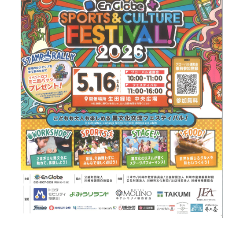
フード＆カフェ
活動団体
マネジメント会議
自然環境保全管理会議
お問合わせ
日本語
中国語
English
한글
Español
Português