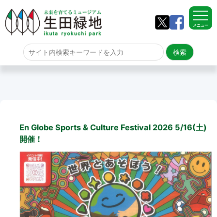
メニュー
ホーム
よくある質問
サイトマップ
En Globe Sports & Culture Festival 2026 5/16(土)
生田緑地について
開催！
アクセス
園内のご案内
園内のご案内
生田緑地の樹木ごよみ
学校団体の雨天時の昼食場所
イベント情報