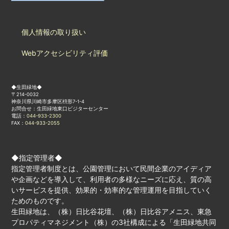
個人情報の取り扱い
Webアクセシビリティ評価
◆生田緑地◆
〒214-0032
神奈川県川崎市多摩区枡形7-1-4
お問合せ：生田緑地東口ビジターセンター
電話：
044-933-2300
FAX：
044-933-2055
◆指定管理者◆
指定管理者制度とは、公園管理において民間企業のアイディア
や企画などを導入して、利用者の多様なニーズに応え、質の高
いサービスを提供、効果的・効率的な管理運用を目指していく
ためのものです。
生田緑地は、（株）日比谷花壇、（株）日比谷アメニス、東急
プロパティマネジメント（株）の3社構成による「生田緑地共同