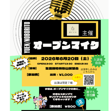
フード＆カフェ
活動団体
マネジメント会議
自然環境保全管理会議
お問合わせ
日本語
中国語
English
한글
Español
Português