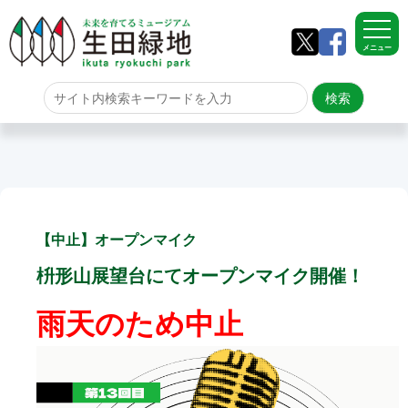
メニュー
ホーム
よくある質問
サイトマップ
【中止】オープンマイク
生田緑地について
枡形山展望台にてオープンマイク開催！
アクセス
雨天のため中止
園内のご案内
園内のご案内
生田緑地の樹木ごよみ
学校団体の雨天時の昼食場所
イベント情報