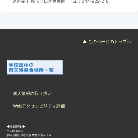
連絡先:
川崎市立日本民家園
TEL：
044-922-2181
フード＆カフェ
活動団体
マネジメント会議
▲ このページのトップへ
自然環境保全管理会議
お問合わせ
日本語
中国語
English
한글
Español
Português
個人情報の取り扱い
Webアクセシビリティ評価
◆生田緑地◆
〒214-0032
神奈川県川崎市多摩区枡形7-1-4