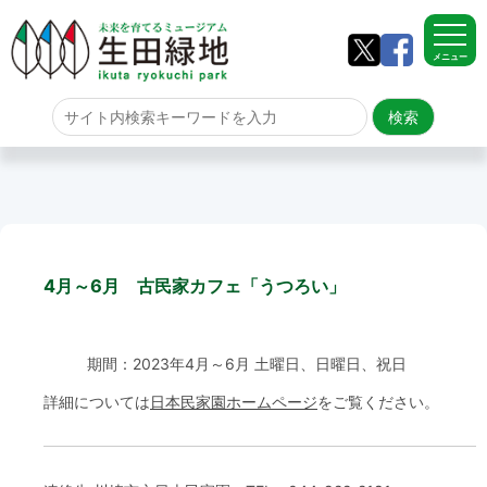
メニュー
ホーム
よくある質問
サイトマップ
4月～6月 古民家カフェ「うつろい」
生田緑地について
アクセス
期間：2023年4月～6月 土曜日、日曜日、祝日
詳細については
日本民家園ホームページ
をご覧ください。
園内のご案内
園内のご案内
生田緑地の樹木ごよみ
学校団体の雨天時の昼食場所
イベント情報