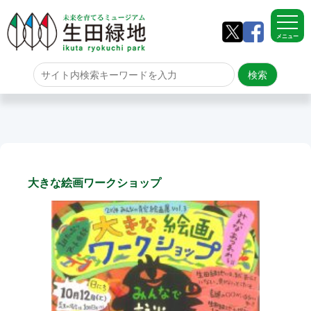
メニュー
ホーム
よくある質問
サイトマップ
大きな絵画ワークショップ
生田緑地について
アクセス
園内のご案内
園内のご案内
生田緑地の樹木ごよみ
学校団体の雨天時の昼食場所
イベント情報