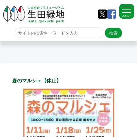
メニュー
ホーム
よくある質問
サイトマップ
森のマルシェ【休止】
生田緑地について
アクセス
園内のご案内
園内のご案内
生田緑地の樹木ごよみ
学校団体の雨天時の昼食場所
イベント情報