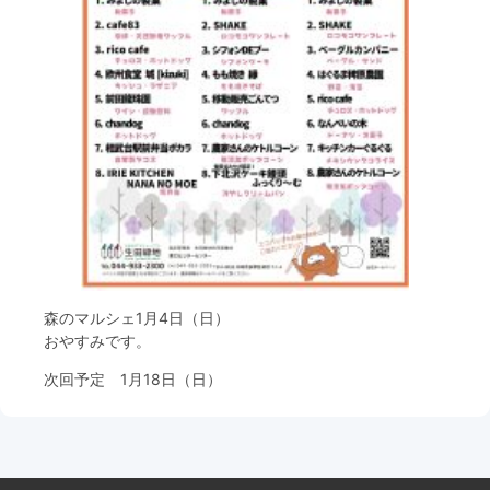
フード＆カフェ
活動団体
マネジメント会議
自然環境保全管理会議
お問合わせ
日本語
中国語
English
한글
Español
Português
森のマルシェ1月4日（日）
おやすみです。
次回予定 1月18日（日）