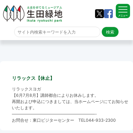
メニュー
ホーム
よくある質問
サイトマップ
リラックス【休止】
生田緑地について
リラックスヨガ
アクセス
【6月7月8月】講師都合によりお休みします。
再開および申込につきましては、当ホームページにてお知らせ
いたします。
園内のご案内
————————————————————-
お問合せ：東口ビジターセンター TEL
044-933-2300
園内のご案内
生田緑地の樹木ごよみ
学校団体の雨天時の昼食場所
イベント情報