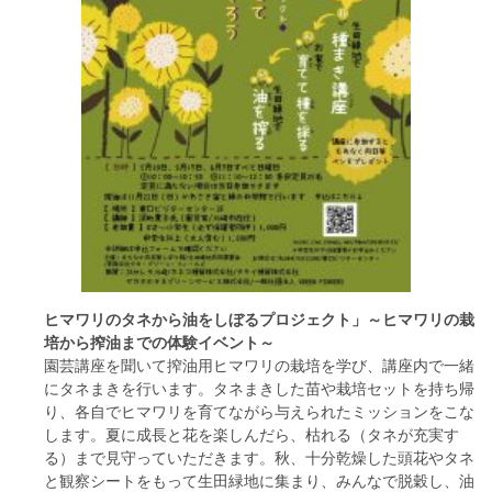
フード＆カフェ
活動団体
マネジメント会議
自然環境保全管理会議
お問合わせ
日本語
中国語
English
한글
Español
Português
ヒマワリのタネから油をしぼるプロジェクト」～ヒマワリの栽
培から搾油までの体験イベント～
園芸講座を聞いて搾油用ヒマワリの栽培を学び、講座内で一緒
にタネまきを行います。タネまきした苗や栽培セットを持ち帰
り、各自でヒマワリを育てながら与えられたミッションをこな
します。夏に成長と花を楽しんだら、枯れる（タネが充実す
る）まで見守っていただきます。秋、十分乾燥した頭花やタネ
と観察シートをもって生田緑地に集まり、みんなで脱穀し、油