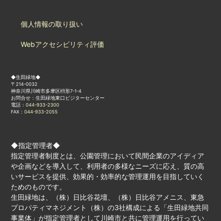
個人情報の取り扱い
Webアクセシビリティ評価
◆生田緑地◆
〒214-0032
神奈川県川崎市多摩区枡形7-1-4
お問合せ：生田緑地東口ビジターセンター
電話：
044-933-2300
FAX：
044-933-2055
◆指定管理者◆
指定管理者制度とは、公園管理において民間企業のアイディア
や企画などを導入して、利用者の多様なニーズに応え、質の高
いサービスを提供、効果的・効率的な管理運用を目指していく
ためのものです。
生田緑地は、（株）日比谷花壇、（株）日比谷アメニス、東急
プロパティマネジメント（株）の3社構成による「生田緑地共同
事業体」が指定管理者として川崎市と共に管理運用を行ってい