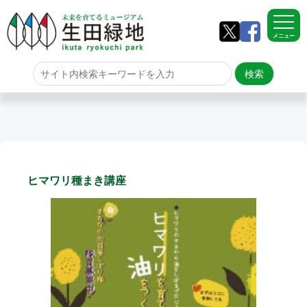
メニュー
ホーム
よくある質問
サイトマップ
ヒマワリ種まき講座
生田緑地について
アクセス
園内のご案内
園内のご案内
生田緑地の樹木ごよみ
学校団体の雨天時の昼食場所
イベント情報