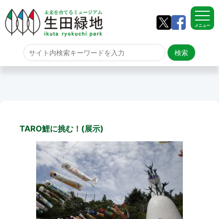
メニュー
ホーム
よくある質問
サイトマップ
TARO鯉に挑む！(展示)
生田緑地について
アクセス
園内のご案内
園内のご案内
生田緑地の樹木ごよみ
学校団体の雨天時の昼食場所
イベント情報