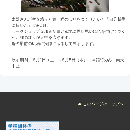
フード＆カフェ
太郎さんが空を悠々と舞う鯉のぼりをつくりたいと「自分勝手
活動団体
に描いた」TARO鯉。
ワークショップ参加者が白い布地に思い思いに色を付けてつく
マネジメント会議
った鯉のぼりが大空を泳ぎます。
母の塔前の広場に実際に吊るして展示します。
自然環境保全管理会議
展示期間： 5月1日（土）～5月5日（水）－開館時のみ、雨天
中止
お問合わせ
日本語
中国語
English
한글
Español
Português
▲ このページのトップへ