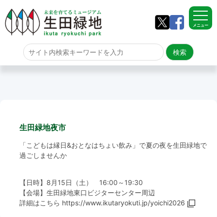
メニュー
ホーム
よくある質問
サイトマップ
生田緑地夜市
生田緑地について
「こどもは縁日&おとなはちょい飲み」で夏の夜を生田緑地で
アクセス
過ごしませんか
園内のご案内
【日時】8月15日（土） 16:00～19:30
【会場】生田緑地東口ビジターセンター周辺
詳細はこちら
https://www.ikutaryokuti.jp/yoichi2026
園内のご案内
生田緑地の樹木ごよみ
学校団体の雨天時の昼食場所
イベント情報