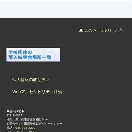
フード＆カフェ
活動団体
▲ このページのトップへ
マネジメント会議
自然環境保全管理会議
お問合わせ
個人情報の取り扱い
日本語
中国語
English
한글
Español
Português
Webアクセシビリティ評価
◆生田緑地◆
〒214-0032
神奈川県川崎市多摩区枡形7-1-4
お問合せ：生田緑地東口ビジターセンター
電話：
044-933-2300
FAX：
044-933-2055