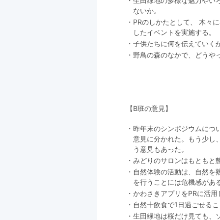
生田緑地の多様な魅力やい
ないか。
PRのしかたとして、 木々
したイベントを実施する。
子供たちに何を伝えていく
野鳥の森のなかで、どうや
【B班の意見】
昨年末のシンポジウムにつ
意見に分かれた。もう少し
う意見もあった。
みどりのサロンはもともと
自然体験の活動は、自然を
を行うことには危機感があ
かわさきアプリをPRに活用
自然十飲食で1日過ごせるこ
生田緑地は桜だけ見ても、