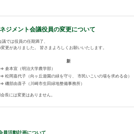
ネジメント会議役員の変更について
会議では役員の任期満了、
変更がありました。 皆さまよろしくお願いいたします。
新
⇒
倉本宣（明治大学農学部）
⇒
松岡嘉代子（向ヶ丘遊園の緑を守り、 市民いこいの場を求める会）
⇒
磯部由喜子（川崎市生田緑地整備事務所）
副会長には変更はありません。
会員活動計画について