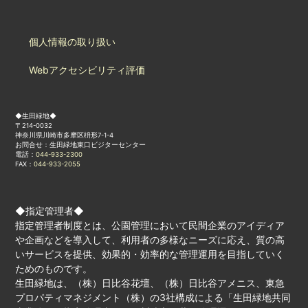
個人情報の取り扱い
Webアクセシビリティ評価
◆生田緑地◆
〒214-0032
神奈川県川崎市多摩区枡形7-1-4
お問合せ：生田緑地東口ビジターセンター
電話：
044-933-2300
FAX：
044-933-2055
◆指定管理者◆
指定管理者制度とは、公園管理において民間企業のアイディア
や企画などを導入して、利用者の多様なニーズに応え、質の高
いサービスを提供、効果的・効率的な管理運用を目指していく
ためのものです。
生田緑地は、（株）日比谷花壇、（株）日比谷アメニス、東急
プロパティマネジメント（株）の3社構成による「生田緑地共同