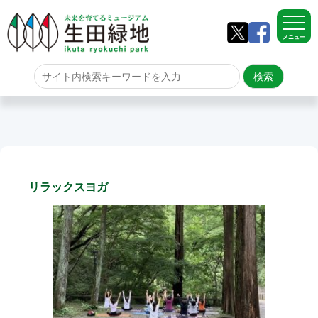
メニュー
ホーム
よくある質問
サイトマップ
リラックスヨガ
生田緑地について
アクセス
園内のご案内
園内のご案内
生田緑地の樹木ごよみ
学校団体の雨天時の昼食場所
イベント情報