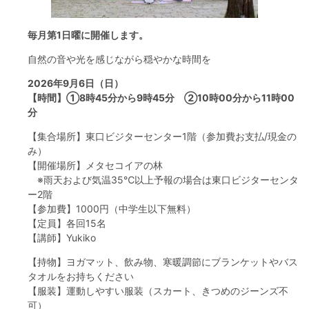
フード＆カフェ
毎月第1日曜に開催します。
活動団体
自然の音や光を感じながら穏やかな時間を
2026年9月6日（日）
マネジメント会議
【時間】①8時45分から9時45分 ②10時00分から11時00
分
自然環境保全管理会議
【集合場所】東口ビジターセンター1階（参加費お支払/現金の
み）
お問合わせ
【開催場所】メタセコイアの林
※雨天および気温35℃以上予報の場合は東口ビジターセンタ
ー2階
日本語
中国語
English
한글
Español
Português
【参加費】1000円（中学生以下無料）
【定員】各回15名
【講師】Yukiko
【持物】ヨガマット、飲み物、寒暖調節にブランケットやバス
タオルをお持ちください
【服装】運動しやすい服装（スカート、きつめのジーンズ不
可）