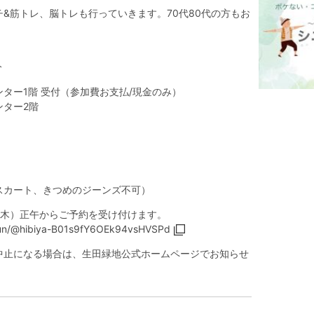
&筋トレ、脳トレも行っていきます。70代80代の方もお
分
ター1階 受付（参加費お支払/現金のみ）
ンター2階
スカート、きつめのジーンズ不可）
日（木）正午からご予約を受け付けます。
.run/@hibiya-B01s9fY6OEk94vsHVSPd
中止になる場合は、生田緑地公式ホームページでお知らせ