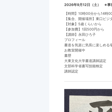
2026年9月12日（土） ※
【時間】10時00分から14時
【集合、開催場所】東口ビジ
【対象】5歳くらいから
【参加費】1回500円から
【講師】永田ひろ子
プロフィール
書道を気楽に気長に楽しめる
お教室開催中
書歴
大東文化大学書道講師認定
文部科学省書写技能検定
講師認定