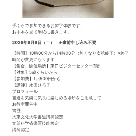
フード＆カフェ
活動団体
手ぶらで参加できるお習字体験です。
お手本を見て半紙に書きます。
マネジメント会議
2026年8月8日（土） ※事前申し込み不要
【時間】10時00分から14時00分（無くなり次第終了）※終了
自然環境保全管理会議
時間が変更になります
【集合、開催場所】東口ビジターセンター2階
お問合わせ
【対象】5歳くらいから
【参加費】1回500円から
【講師】永田ひろ子
日本語
中国語
English
한글
Español
Português
プロフィール
書道を気楽に気長に楽しめる場所をご用意して
お教室開催中
書歴
大東文化大学書道講師認定
文部科学省書写技能検定
講師認定