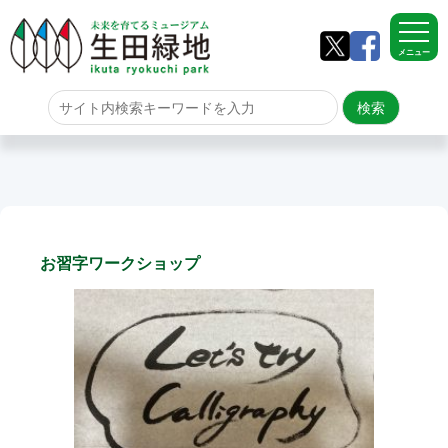
メニュー
ホーム
よくある質問
サイトマップ
お習字ワークショップ
生田緑地について
アクセス
園内のご案内
園内のご案内
生田緑地の樹木ごよみ
学校団体の雨天時の昼食場所
イベント情報