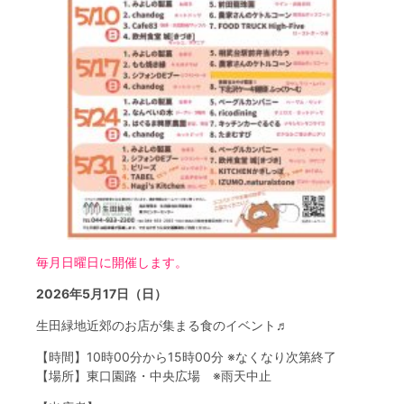
フード＆カフェ
活動団体
マネジメント会議
自然環境保全管理会議
お問合わせ
日本語
中国語
English
한글
Español
Português
毎月日曜日に開催します。
2026年5月17日（日）
生田緑地近郊のお店が集まる食のイベント♬
【時間】10時00分から15時00分 ※なくなり次第終了
【場所】東口園路・中央広場 ※雨天中止