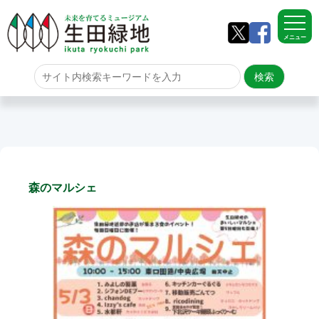
メニュー
ホーム
よくある質問
サイトマップ
森のマルシェ
生田緑地について
アクセス
園内のご案内
園内のご案内
生田緑地の樹木ごよみ
学校団体の雨天時の昼食場所
イベント情報