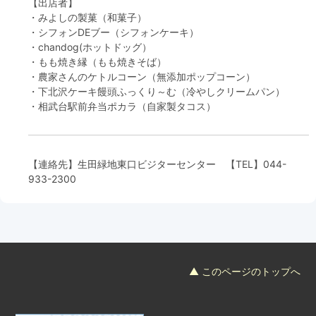
【出店者】
・みよしの製菓（和菓子）
・シフォンDEブー（シフォンケーキ）
・chandog(ホットドッグ）
・もも焼き縁（もも焼きそば）
・農家さんのケトルコーン（無添加ポップコーン）
・下北沢ケーキ饅頭ふっくり～む（冷やしクリームパン）
・相武台駅前弁当ポカラ（自家製タコス）
【連絡先】
生田緑地東口ビジターセンター
【TEL】
044-
933-2300
▲ このページのトップへ