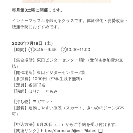
フード＆カフェ
毎月第3土曜に開催します。
インナーマッスルを鍛えるクラスです。体幹強化・姿勢改善・
活動団体
腰痛予防におすすめです。
マネジメント会議
2026年7月18日（土）
【時間】①8:45～9:45 ②10:00-11:00
自然環境保全管理会議
【集合場所】東口ビジターセンター1階 （受付＆参加費お支
払）
お問合わせ
【開催場所】東口ビジターセンター2階
【参加費】1000円（中学生以下無料）
【定員】各回12名
日本語
中国語
English
한글
Español
Português
【講師】ほりた ともみ
【持ち物】ヨガマット
【服装】運動しやすい服装（スカート、きつめのジーンズ不
可）
【申込方法】6月20日（土）からご予約を受け付けます。
【関連リンク】
https://form.run/@vc-Pilates