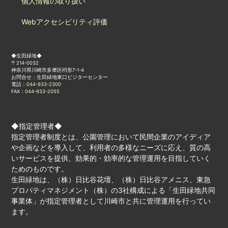
個人情報の取り扱い
Webアクセシビリティ評価
◆生田緑地◆
〒214-0032
神奈川県川崎市多摩区枡形7-1-4
お問合せ：生田緑地東口ビジターセンター
電話：
044-933-2300
FAX：
044-933-2055
◆指定管理者◆
指定管理者制度とは、公園管理において民間企業のアイディア
や企画などを導入して、利用者の多様なニーズに応え、質の高
いサービスを提供、効果的・効率的な管理運用を目指していく
ためのものです。
生田緑地は、（株）日比谷花壇、（株）日比谷アメニス、東急
プロパティマネジメント（株）の3社構成による「生田緑地共同
事業体」が指定管理者として川崎市と共に管理運用を行ってい
ます。