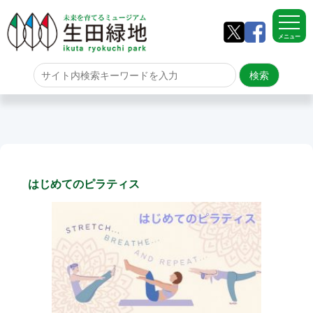
メニュー
ホーム
よくある質問
サイトマップ
はじめてのピラティス
生田緑地について
アクセス
園内のご案内
園内のご案内
生田緑地の樹木ごよみ
学校団体の雨天時の昼食場所
イベント情報